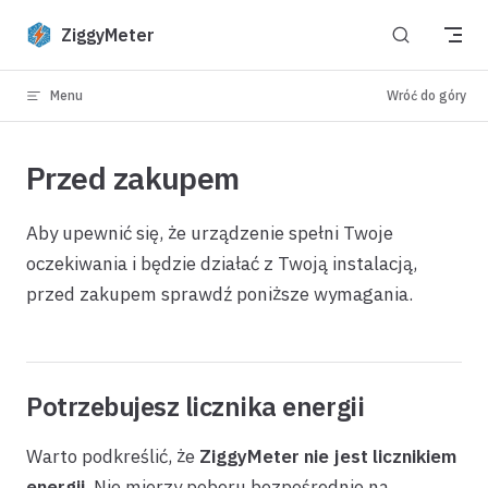
Skip to content
ZiggyMeter
Menu
Wróć do góry
Przed zakupem
Aby upewnić się, że urządzenie spełni Twoje
oczekiwania i będzie działać z Twoją instalacją,
przed zakupem sprawdź poniższe wymagania.
Potrzebujesz licznika energii
Warto podkreślić, że
ZiggyMeter nie jest licznikiem
energii
. Nie mierzy poboru bezpośrednio na